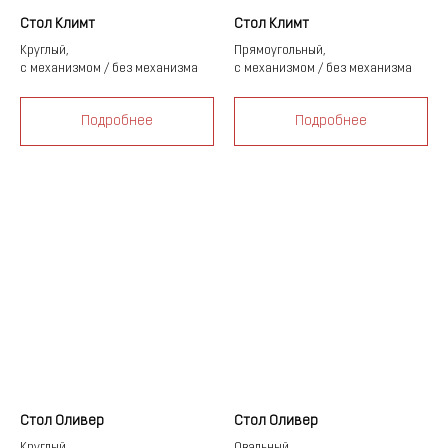
Стол Климт
Стол Климт
Круглый,
Прямоугольный,
с механизмом / без механизма
с механизмом / без механизма
Подробнее
Подробнее
Стол Оливер
Стол Оливер
Круглый,
Овальный,