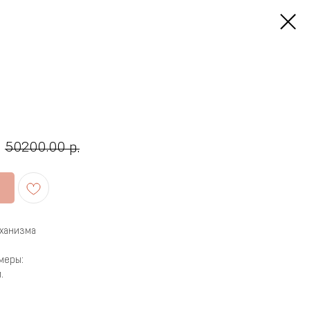
50200.00
р.
еханизма
меры:
.