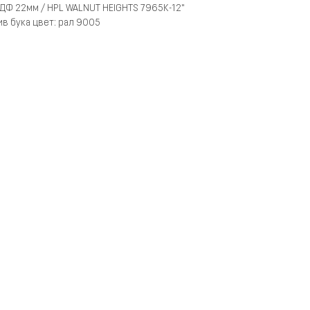
ДФ 22мм / HPL WALNUT HEIGHTS 7965К-12"
в бука цвет: рал 9005