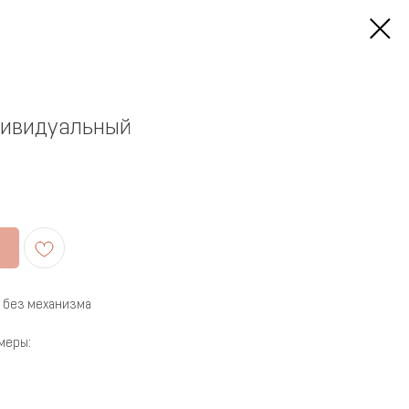
дивидуальный
.
 без механизма
меры: