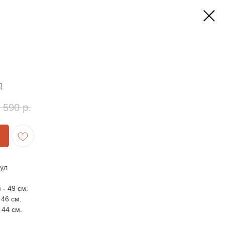
Д
 590
р.
тул
 - 49 см.
 46 см.
 44 см.