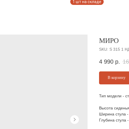
МИРО
SKU:
S 315 1 Н
4 990
р.
16
В корзину
Тип модели - с
Высота сиденья
Ширина стула -
Глубина стула -