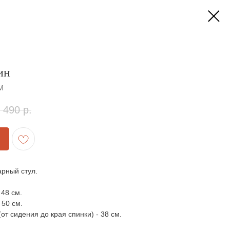
ин
M
 490
р.
арный стул.
 48 см.
 50 см.
от сидения до края спинки) - 38 см.