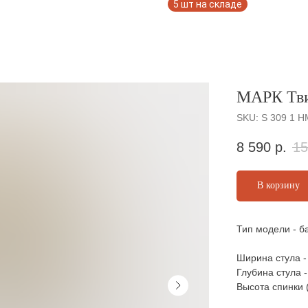
МАРК Тв
SKU:
S 309 1 Н
8 590
р.
15
В корзину
Тип модели - б
Ширина стула -
Глубина стула -
Высота спинки (