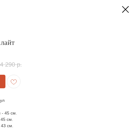
лайт
4 290
р.
тул
 - 45 см.
 45 см.
 43 см.