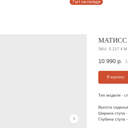
МАТИСС 
SKU:
S 217 4 М
10 990
р.
1
В корзину
Тип модели - с
Высота сиденья
Ширина стула -
Глубина стула -