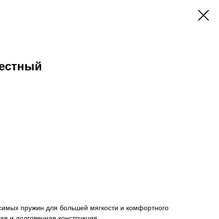
естный
исимых пружин для большей мягкости и комфортного
ая и долговечная конструкция